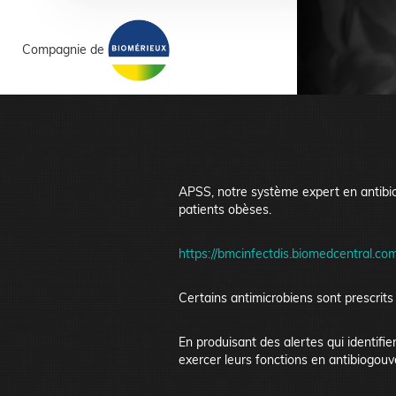
Compagnie de
APSS, notre système expert en antibiog
patients obèses.
https://bmcinfectdis.biomedcentral.c
Certains antimicrobiens sont prescrits
En produisant des alertes qui identifi
exercer leurs fonctions en antibiogou