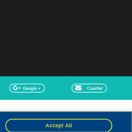
Google +
Courriel
Compagnie de
Accept All