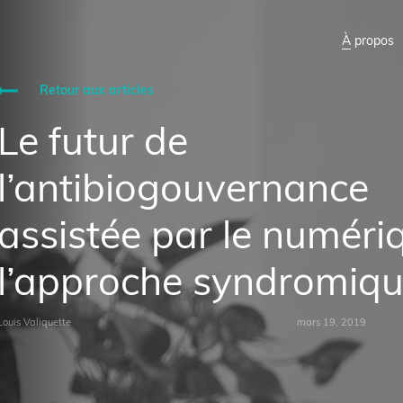
À propos
Retour aux articles
Le futur de
l’antibiogouvernance
assistée par le numériq
l’approche syndromiq
Louis Valiquette
mars 19, 2019