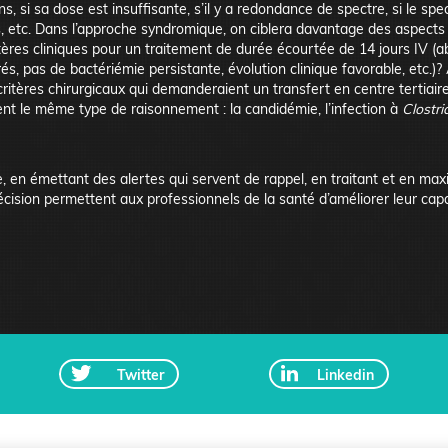
ns, si sa dose est insuffisante, s’il y a redondance de spectre, si le spec
 etc. Dans l’approche syndromique, on ciblera davantage des aspects qu
itères cliniques pour un traitement de durée écourtée de 14 jours IV (a
rés, pas de bactériémie persistante, évolution clinique favorable, etc.)?
ritères chirurgicaux qui demanderaient un transfert en centre tertiaire
t le même type de raisonnement : la candidémie, l’infection à
Clostrid
e, en émettant des alertes qui servent de rappel, en traitant et en max
décision permettent aux professionnels de la santé d’améliorer leur capa
Twitter
Linkedin